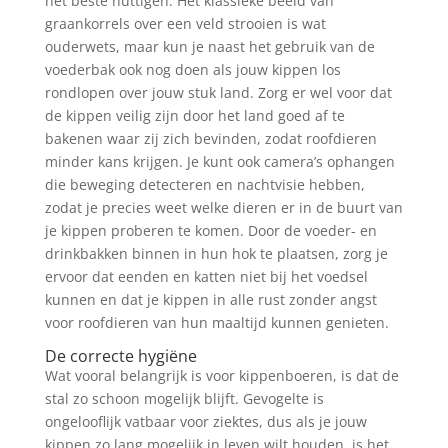
het beste nuttigen. Het klassieke beeld van
graankorrels over een veld strooien is wat
ouderwets, maar kun je naast het gebruik van de
voederbak ook nog doen als jouw kippen los
rondlopen over jouw stuk land. Zorg er wel voor dat
de kippen veilig zijn door het land goed af te
bakenen waar zij zich bevinden, zodat roofdieren
minder kans krijgen. Je kunt ook camera’s ophangen
die beweging detecteren en nachtvisie hebben,
zodat je precies weet welke dieren er in de buurt van
je kippen proberen te komen. Door de voeder- en
drinkbakken binnen in hun hok te plaatsen, zorg je
ervoor dat eenden en katten niet bij het voedsel
kunnen en dat je kippen in alle rust zonder angst
voor roofdieren van hun maaltijd kunnen genieten.
De correcte hygiëne
Wat vooral belangrijk is voor kippenboeren, is dat de
stal zo schoon mogelijk blijft. Gevogelte is
ongelooflijk vatbaar voor ziektes, dus als je jouw
kippen zo lang mogelijk in leven wilt houden, is het