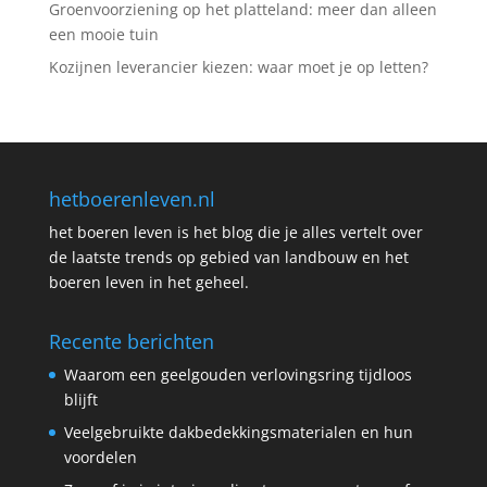
Groenvoorziening op het platteland: meer dan alleen
een mooie tuin
Kozijnen leverancier kiezen: waar moet je op letten?
hetboerenleven.nl
het boeren leven is het blog die je alles vertelt over
de laatste trends op gebied van landbouw en het
boeren leven in het geheel.
Recente berichten
Waarom een geelgouden verlovingsring tijdloos
blijft
Veelgebruikte dakbedekkingsmaterialen en hun
voordelen