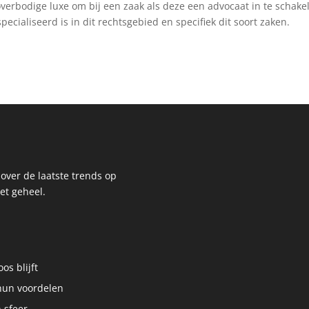
overbodige luxe om bij een zaak als deze een advocaat in te schake
pecialiseerd is in dit rechtsgebied en specifiek dit soort zaken.
t over de laatste trends op
et geheel.
os blijft
hun voordelen
n sfeer