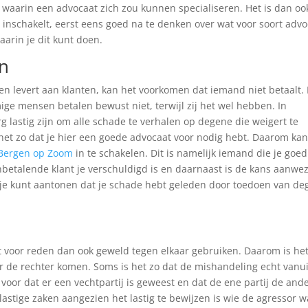
n waarin een advocaat zich zou kunnen specialiseren. Het is dan oo
inschakelt, eerst eens goed na te denken over wat voor soort advo
waarin je dit kunt doen.
n
ten levert aan klanten, kan het voorkomen dat iemand niet betaalt.
e mensen betalen bewust niet, terwijl zij het wel hebben. In
 lastig zijn om alle schade te verhalen op degene die weigert te
s het zo dat je hier een goede advocaat voor nodig hebt. Daarom kan
 Bergen op Zoom
in te schakelen. Dit is namelijk iemand die je goe
nbetalende klant je verschuldigd is en daarnaast is de kans aanwez
 je kunt aantonen dat je schade hebt geleden door toedoen van d
t voor reden dan ook geweld tegen elkaar gebruiken. Daarom is he
oor de rechter komen. Soms is het zo dat de mishandeling echt vanui
voor dat er een vechtpartij is geweest en dat de ene partij de and
 lastige zaken aangezien het lastig te bewijzen is wie de agressor 