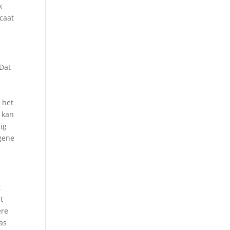
k
caat
 Dat
 het
d kan
ig
egene
t
t
ere
was