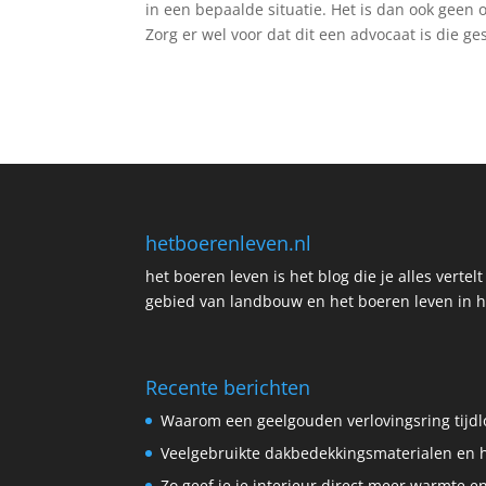
in een bepaalde situatie. Het is dan ook geen 
Zorg er wel voor dat dit een advocaat is die ges
hetboerenleven.nl
het boeren leven is het blog die je alles vertel
gebied van landbouw en het boeren leven in h
Recente berichten
Waarom een geelgouden verlovingsring tijdlo
Veelgebruikte dakbedekkingsmaterialen en 
Zo geef je je interieur direct meer warmte e