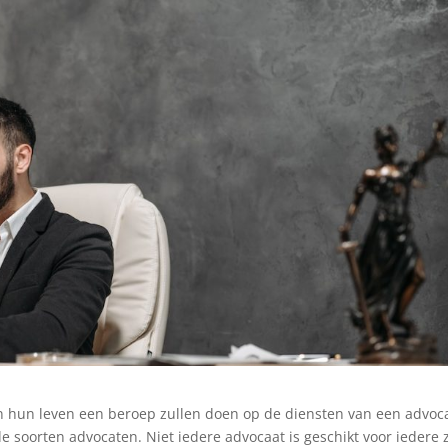
in hun leven een beroep zullen doen op de diensten van een advoc
ende soorten advocaten. Niet iedere advocaat is geschikt voor iedere 